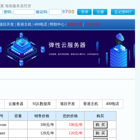
备案
海南服务器托管
密码:
验证码:
项目开发
|
香港主机
|
400电话
|
帮助中心
|
加盟代理
|
付款方式
管
云服务器
SQL数据库
项目开发
香港主机
400电话
号
容量
销售价格
您的价格
购买
com
100元/年
100元/年
net
120元/年
120元/年