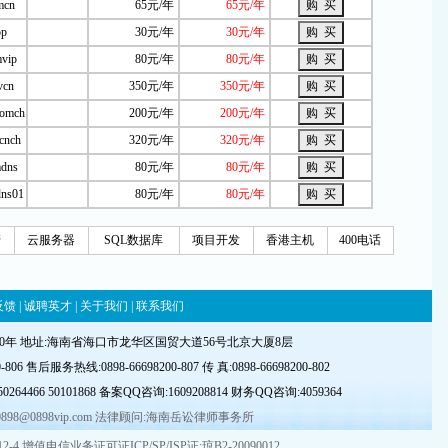
mcn
65元/年
65元/年
op
30元/年
30元/年
vip
80元/年
80元/年
vcn
350元/年
350元/年
omch
200元/年
200元/年
cnch
320元/年
320元/年
dns
80元/年
80元/年
ns01
80元/年
80元/年
管
云服务器
SQL数据库
项目开发
香港主机
400电话
反馈
|
诚聘英才
|
关于我们
|
联系我们
00年 地址:海南省海口市龙华区国贸大道56号北京大厦8层
06 售后服务热线:0898-66698200-807 传 真:0898-66698200-802
50264466
50101868
备案QQ
咨询
:
1609208814
财务QQ咨询:
4059364
0898@0898vip.com 法律顾问:海南岳讼律师事务所
2-4
增值电信业务证可证ICP/SP/ISP证:琼B2-20090012