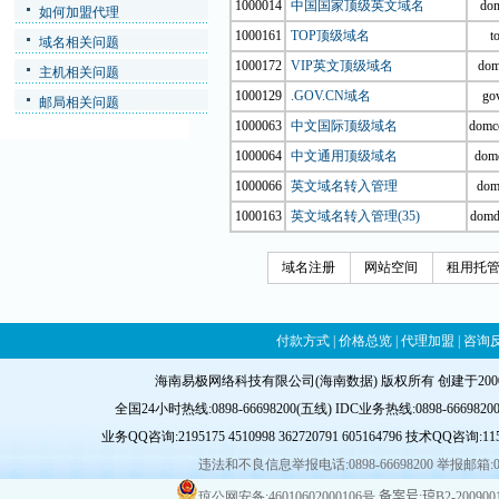
1000014
中国国家顶级英文域名
do
如何加盟代理
1000161
TOP顶级域名
t
域名相关问题
1000172
VIP英文顶级域名
dom
主机相关问题
1000129
.GOV.CN域名
go
邮局相关问题
1000063
中文国际顶级域名
domc
1000064
中文通用顶级域名
dom
1000066
英文域名转入管理
dom
1000163
英文域名转入管理(35)
domd
域名注册
网站空间
租用托
付款方式
|
价格总览
|
代理加盟
|
咨询
海南易极网络科技有限公司(海南数据) 版权所有 创建于20
全国24小时热线:0898-66698200(五线) IDC业务热线:0898-66698200-8
业务QQ咨询:
2195175
4510998
362720791
605164796
技术QQ咨询:
11
违法和不良信息举报电话:0898-66698200 举报邮箱:
琼公网安备:46010602000106号
备案号:琼B2-2009001