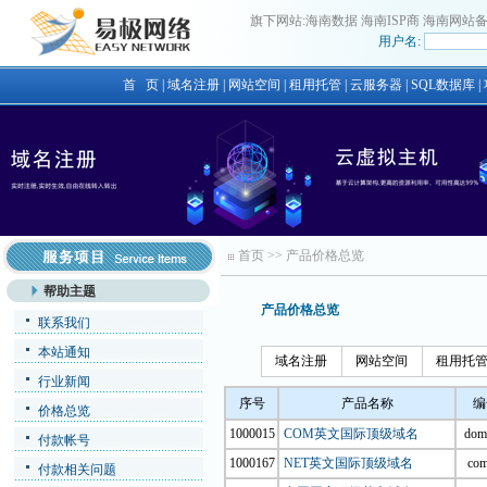
旗下网站:
海南数据
海南ISP商
海南网站
用户名:
首 页
|
域名注册
|
网站空间
|
租用托管
|
云服务器
|
SQL数据库
|
首页
>>
产品价格总览
帮助主题
产品价格总览
联系我们
本站通知
域名注册
网站空间
租用托
行业新闻
序号
产品名称
编
价格总览
1000015
COM英文国际顶级域名
dom
付款帐号
1000167
NET英文国际顶级域名
com
付款相关问题